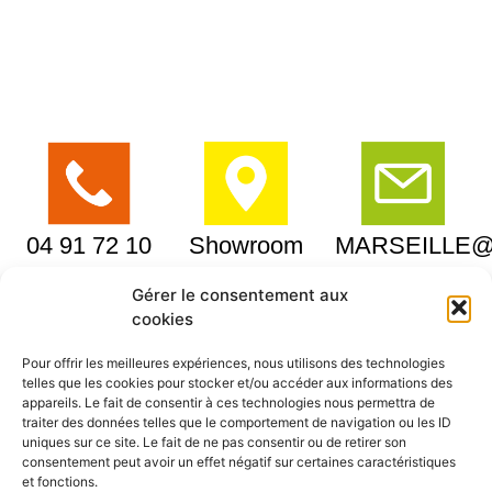
04 91 72 10
Showroom
MARSEILLE@
64
Pointe
Gérer le consentement aux
Rouge
cookies
131, Avenue
Pour offrir les meilleures expériences, nous utilisons des technologies
telles que les cookies pour stocker et/ou accéder aux informations des
Joseph
appareils. Le fait de consentir à ces technologies nous permettra de
Vidal
traiter des données telles que le comportement de navigation ou les ID
uniques sur ce site. Le fait de ne pas consentir ou de retirer son
13008
consentement peut avoir un effet négatif sur certaines caractéristiques
et fonctions.